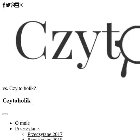
Skip
to
content
vs. Czy to holik?
Czytoholik
O mnie
Przeczytane
Przeczytane 2017
Przeczytane 2018