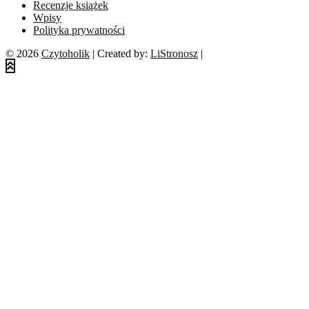
Recenzje książek
Wpisy
Polityka prywatności
© 2026
Czytoholik
| Created by:
LiStronosz
|