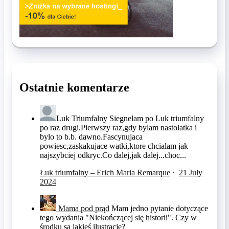
Ostatnie komentarze
Luk Triumfalny
Siegnelam po Luk triumfalny
po raz drugi.Pierwszy raz,gdy bylam nastolatka i
bylo to b.b. dawno.Fascynujaca
powiesc,zaskakujace watki,ktore chcialam jak
najszybciej odkryc.Co dalej,jak dalej...choc...
Łuk triumfalny – Erich Maria Remarque
·
21 July
2024
Mama pod prąd
Mam jedno pytanie dotyczące
tego wydania "Niekończącej się historii". Czy w
środku są jakieś ilustracje?