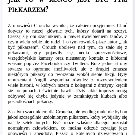
piłkarzem?
Z opowieści Croucha wynika, że całkiem przyjemnie. Choć
dotyczy to raczej głównie tych, którzy dotarli na szczyt.
Cieszą się oni szacunkiem, a nawet uwielbieniem fanów, z
czym wielu sobie nie radzi. I o tym również pisze autor „Jak
być piłkarzem”. Crouch ubolewa nad tym, co stało się z
piłkarzami, gdy pojawiły się media społecznościowe,
wszędobylskie kamery oraz nieustanny kontakt z kibicami
własnie poprzez Facebooka czy Twittera. Bo z jednej strony
stwarza to ogromne możliwości, ale z drugiej zmusza
niektórych piłkarzy do tworzenia wokół siebie fikcji. Były
reprezentant Anglii wspomina również z rozrzewnieniem
wiele historii, w których razem z kolegami z drużyny kręcili
się po pubach i świetnie bawili. Dziś takie imprezy mogą
odbywać się chyba jedynie w zamkniętych klubach albo
posiadłościach piłkarzy.
Z całym szacunkiem dla Croucha, ale według mnie nie był on
jakoś szczególnie uzdolnionym piłkarzem, który wybijałby się
na tle setek innych. Być może właśnie dlatego pozostał
normalnym człowiekiem, co można odczuć czytając jego
opowieści i anegdoty. Pisząc o kolejnych dziwactwach i