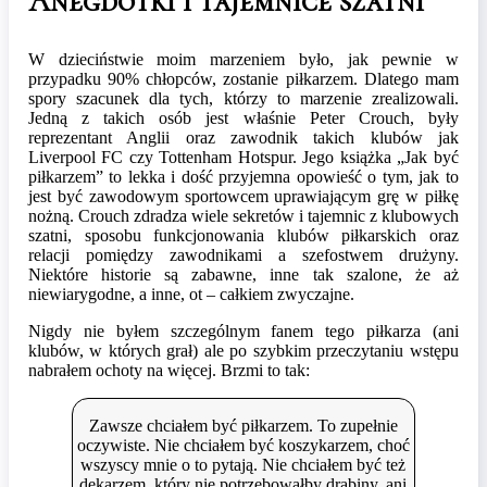
Anegdotki i tajemnice szatni
W dzieciństwie moim marzeniem było, jak pewnie w
przypadku 90% chłopców, zostanie piłkarzem. Dlatego mam
spory szacunek dla tych, którzy to marzenie zrealizowali.
Jedną z takich osób jest właśnie Peter Crouch, były
reprezentant Anglii oraz zawodnik takich klubów jak
Liverpool FC czy Tottenham Hotspur. Jego książka „Jak być
piłkarzem” to lekka i dość przyjemna opowieść o tym, jak to
jest być zawodowym sportowcem uprawiającym grę w piłkę
nożną. Crouch zdradza wiele sekretów i tajemnic z klubowych
szatni, sposobu funkcjonowania klubów piłkarskich oraz
relacji pomiędzy zawodnikami a szefostwem drużyny.
Niektóre historie są zabawne, inne tak szalone, że aż
niewiarygodne, a inne, ot – całkiem zwyczajne.
Nigdy nie byłem szczególnym fanem tego piłkarza (ani
klubów, w których grał) ale po szybkim przeczytaniu wstępu
nabrałem ochoty na więcej. Brzmi to tak:
Zawsze chciałem być piłkarzem. To zupełnie
oczywiste. Nie chciałem być koszykarzem, choć
wszyscy mnie o to pytają. Nie chciałem być też
dekarzem, który nie potrzebowałby drabiny, ani