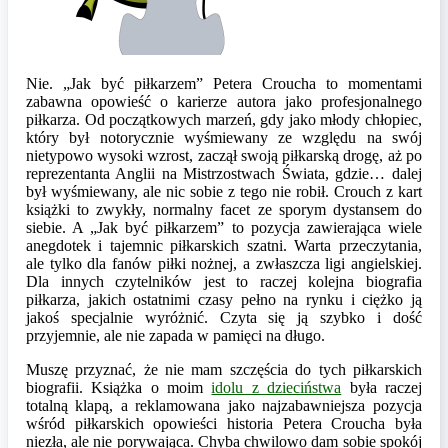
Nie. „Jak być piłkarzem” Petera Croucha to momentami
zabawna opowieść o karierze autora jako profesjonalnego
piłkarza. Od początkowych marzeń, gdy jako młody chłopiec,
który był notorycznie wyśmiewany ze względu na swój
nietypowo wysoki wzrost, zaczął swoją piłkarską drogę, aż po
reprezentanta Anglii na Mistrzostwach Świata, gdzie… dalej
był wyśmiewany, ale nic sobie z tego nie robił. Crouch z kart
książki to zwykły, normalny facet ze sporym dystansem do
siebie. A „Jak być piłkarzem” to pozycja zawierająca wiele
anegdotek i tajemnic piłkarskich szatni. Warta przeczytania,
ale tylko dla fanów piłki nożnej, a zwłaszcza ligi angielskiej.
Dla innych czytelników jest to raczej kolejna biografia
piłkarza, jakich ostatnimi czasy pełno na rynku i ciężko ją
jakoś specjalnie wyróżnić. Czyta się ją szybko i dość
przyjemnie, ale nie zapada w pamięci na długo.
Muszę przyznać, że nie mam szczęścia do tych piłkarskich
biografii. Książka o moim
idolu z dzieciństwa
była raczej
totalną klapą, a reklamowana jako najzabawniejsza pozycja
wśród piłkarskich opowieści historia Petera Croucha była
niezła, ale nie porywająca. Chyba chwilowo dam sobie spokój