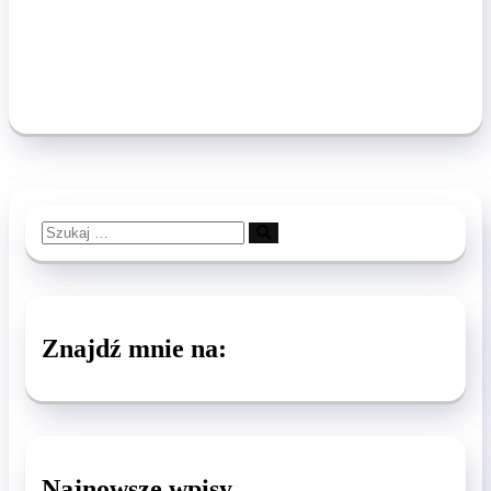
Szukaj
…
Znajdź mnie na:
Najnowsze wpisy