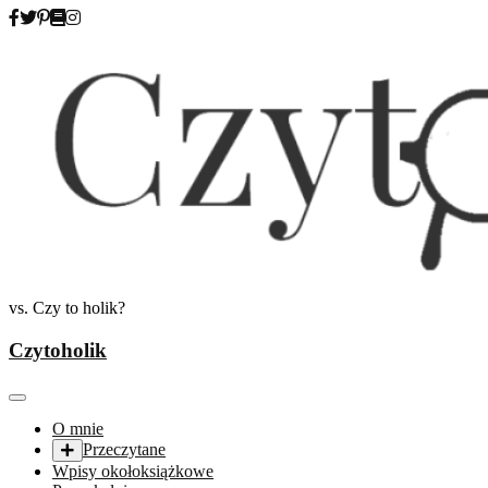
Skip
to
content
vs. Czy to holik?
Czytoholik
O mnie
Przeczytane
Wpisy okołoksiążkowe