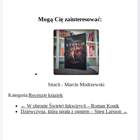
Mogą Cię zainteresować:
Strach - Marcin Modrzewski
Kategoria:
Recenzje książek
←
W obronie Świętej Inkwizycji – Roman Konik
Dziewczyna, która igrała z ogniem – Stieg Larsson
→