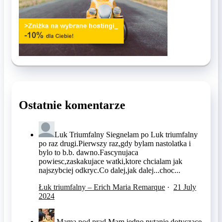
Ostatnie komentarze
Luk Triumfalny
Siegnelam po Luk triumfalny
po raz drugi.Pierwszy raz,gdy bylam nastolatka i
bylo to b.b. dawno.Fascynujaca
powiesc,zaskakujace watki,ktore chcialam jak
najszybciej odkryc.Co dalej,jak dalej...choc...
Łuk triumfalny – Erich Maria Remarque
·
21 July
2024
Mama pod prąd
Mam jedno pytanie dotyczące