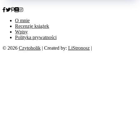
O mnie
Recenzje książek
Wpisy
Polityka prywatności
© 2026
Czytoholik
| Created by:
LiStronosz
|