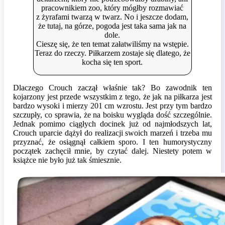
pracownikiem zoo, który mógłby rozmawiać
z żyrafami twarzą w twarz. No i jeszcze dodam,
że tutaj, na górze, pogoda jest taka sama jak na
dole.
Cieszę się, że ten temat załatwiliśmy na wstępie.
Teraz do rzeczy. Piłkarzem zostaje się dlatego, że
kocha się ten sport.
Dlaczego Crouch zaczął właśnie tak? Bo zawodnik ten
kojarzony jest przede wszystkim z tego, że jak na piłkarza jest
bardzo wysoki i mierzy 201 cm wzrostu. Jest przy tym bardzo
szczupły, co sprawia, że na boisku wygląda dość szczególnie.
Jednak pomimo ciągłych docinek już od najmłodszych lat,
Crouch uparcie dążył do realizacji swoich marzeń i trzeba mu
przyznać, że osiągnął całkiem sporo. I ten humorystyczny
początek zachęcił mnie, by czytać dalej. Niestety potem w
książce nie było już tak śmiesznie.