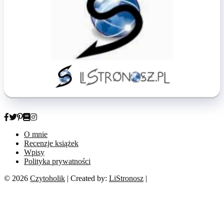
O mnie
Recenzje książek
Wpisy
Polityka prywatności
© 2026
Czytoholik
| Created by:
LiStronosz
|