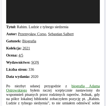
Tytuł:
Rahim. Ludzie z tylnego siedzenia
Autor:
Przemysław Corso
,
Sebastian Salbert
Gatunek:
Biografia
Kolekcja:
2021
Ocena:
4/5
Wydawnictwo:
SQN
Liczba stron:
336
Data wydania:
2020
Po niezbyt udanej przygodzie z
biografią Adama
Ostrowskiego
byłem raczej sceptycznie nastawiony do
wspomnień pisanych przez rodzimych raperów. Jednak, gdy
na półce lokalnej biblioteki zobaczyłem pozycję pt. „Rahim.
Ludzie z tylnego siedzenia”, to nie umiałem odmówić sobie