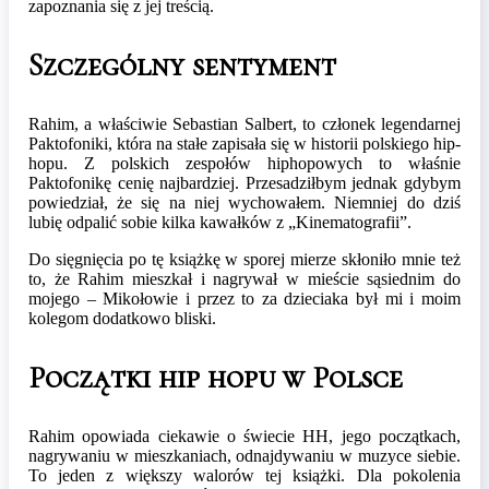
zapoznania się z jej treścią.
Szczególny sentyment
Rahim, a właściwie Sebastian Salbert, to członek legendarnej
Paktofoniki, która na stałe zapisała się w historii polskiego hip-
hopu. Z polskich zespołów hiphopowych to właśnie
Paktofonikę cenię najbardziej. Przesadziłbym jednak gdybym
powiedział, że się na niej wychowałem. Niemniej do dziś
lubię odpalić sobie kilka kawałków z „Kinematografii”.
Do sięgnięcia po tę książkę w sporej mierze skłoniło mnie też
to, że Rahim mieszkał i nagrywał w mieście sąsiednim do
mojego – Mikołowie i przez to za dzieciaka był mi i moim
kolegom dodatkowo bliski.
Początki hip hopu w Polsce
Rahim opowiada ciekawie o świecie HH, jego początkach,
nagrywaniu w mieszkaniach, odnajdywaniu w muzyce siebie.
To jeden z większy walorów tej książki. Dla pokolenia