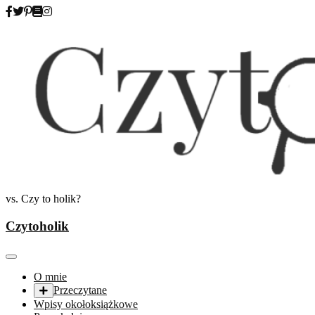
Skip
to
content
vs. Czy to holik?
Czytoholik
O mnie
Przeczytane
Wpisy okołoksiążkowe