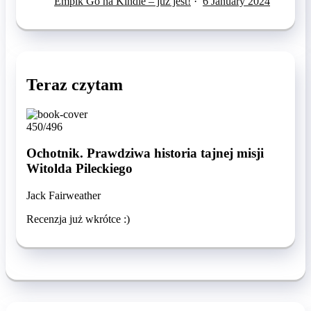
Empik Go na Kindle – już jest!
·
6 January 2024
Teraz czytam
450/496
Ochotnik. Prawdziwa historia tajnej misji
Witolda Pileckiego
Jack Fairweather
Recenzja już wkrótce :)