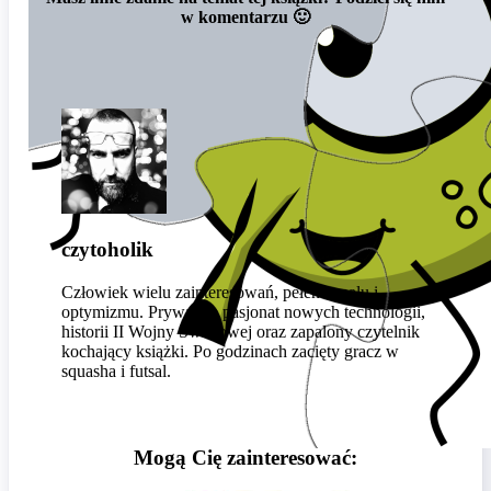
w komentarzu 🙂
czytoholik
Człowiek wielu zainteresowań, pełen zapału i
optymizmu. Prywatnie pasjonat nowych technologii,
historii II Wojny Światowej oraz zapalony czytelnik
kochający książki. Po godzinach zacięty gracz w
squasha i futsal.
Mogą Cię zainteresować: