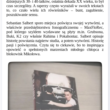
dzisiejszych 30- i 40-latków, ostatnia dekada XX wieku, to był
czas szczególny. A raperzy często wyrażali w swoich tekstach
to, co czuło wielu ich rówieśników – bunt, zagubienie,
poszukiwanie sensu.
Sebastian Salbert sporo miejsca poświęca swojej wytwórni, a
właściwie przedsiębiorstwu fonograficznemu – MaxFloRec,
pod którego szyldem wydawane są płyty m.in. Grubsona,
Buki, K2 czy właśnie Rahima i Pokahontaz. Salbert opisuje
historię powstania najpierw studia, a potem wytwórni. Historię
pasji i poświęcenia. Czyta się to ciekawie, bo to inspirująca
opowieść o spełnionych marzeniach młodego chłopca z
blokowisk Mikołowa.