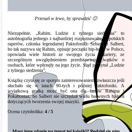
Przesuń w lewo, by sprawdzić 🙂
Niezupełnie. „Rahim. Ludzie z tylnego siedzenia” to
autobiografia jednego z najbardziej rozpoznawalnych polskich
raperów, członka legendarnej Paktofoniki. Sebastian Salbert,
bo tak nazywa się Rahim, opisuje początki hip-hopu w Polsce,
opowiada wiele historii ze swojego życia i kariery, ze
szczególnym uwzględnieniem przedstawienia wątków o
osobach, które wpłynęły na jego życie. Stąd podtytuł „Ludzie
z tylnego siedzenia”.
Książkę czyta się ze sporym zainteresowaniem, zwłaszcza jeśli
słuchało się w latach 90-tych i później Paktofoniki. A
wyjątkową gratką może być ona dla fanów Rahima i
Pokahontaz, bo Salbert nie szczędził wielu barwnych historii
dotyczących tworzenia swojej muzyki.
Ocena czytoholika:
4 / 5
Masz inne zdanie na temat tej książki? Podziel się nim