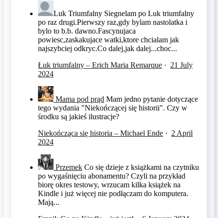
Luk Triumfalny
Siegnelam po Luk triumfalny
po raz drugi.Pierwszy raz,gdy bylam nastolatka i
bylo to b.b. dawno.Fascynujaca
powiesc,zaskakujace watki,ktore chcialam jak
najszybciej odkryc.Co dalej,jak dalej...choc...
Łuk triumfalny – Erich Maria Remarque
·
21 July
2024
Mama pod prąd
Mam jedno pytanie dotyczące
tego wydania "Niekończącej się historii". Czy w
środku są jakieś ilustracje?
Niekończąca się historia – Michael Ende
·
2 April
2024
Przemek
Co się dzieje z książkami na czytniku
po wygaśnięciu abonamentu? Czyli na przykład
biorę okres testowy, wrzucam kilka książek na
Kindle i już więcej nie podłączam do komputera.
Mają...