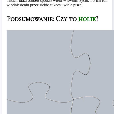
Takich ludzi Salbert spotkał wielu w swoim życiu. I o ich roli
w odniesieniu przez siebie sukcesu wiele pisze.
Podsumowanie: Czy to
holik
?