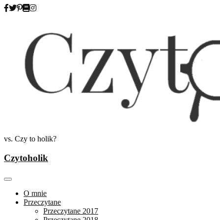
Skip
to
content
vs. Czy to holik?
Czytoholik
O mnie
Przeczytane
Przeczytane 2017
Przeczytane 2018