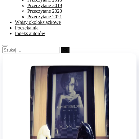
Przeczytane 2019
Przeczytane 2020
Przeczytane 2021
Wpisy okołoksiążkowe
Poczekalnia
Indeks autorów
Szukaj
…