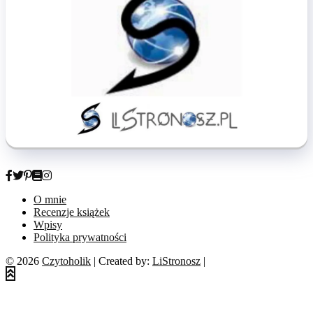
O mnie
Recenzje książek
Wpisy
Polityka prywatności
© 2026
Czytoholik
| Created by:
LiStronosz
|