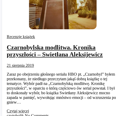
Recenzje książek
Czarnobylska modlitwa. Kronika
przyszłości – Swietłana Aleksijewicz
21 sierpnia 2019
Zaraz po obejrzeniu głośnego serialu HBO pt. „Czarnobyl” byłem
przekonany, że niedługo przeczytam jakąś dobrą książkę o tej
tematyce. Wybór padł na „Czarnobylską modlitwę. Kronikę
przyszłości”, w oparciu o którą częściowo ów serial powstał. I był
to doskonały wybór, bo książka Swietłany Aleksijewicz mocno
zapada w pamięć, wywołując mnóstwo emocji – od wzruszenia po
gniew…
Czytaj więcej
czytoholik
No Comments