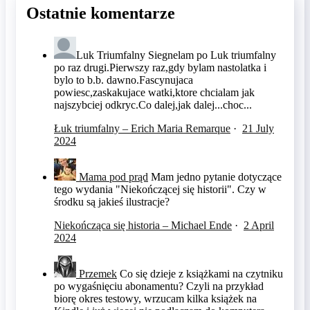
Ostatnie komentarze
Luk Triumfalny
Siegnelam po Luk triumfalny
po raz drugi.Pierwszy raz,gdy bylam nastolatka i
bylo to b.b. dawno.Fascynujaca
powiesc,zaskakujace watki,ktore chcialam jak
najszybciej odkryc.Co dalej,jak dalej...choc...
Łuk triumfalny – Erich Maria Remarque
·
21 July
2024
Mama pod prąd
Mam jedno pytanie dotyczące
tego wydania "Niekończącej się historii". Czy w
środku są jakieś ilustracje?
Niekończąca się historia – Michael Ende
·
2 April
2024
Przemek
Co się dzieje z książkami na czytniku
po wygaśnięciu abonamentu? Czyli na przykład
biorę okres testowy, wrzucam kilka książek na