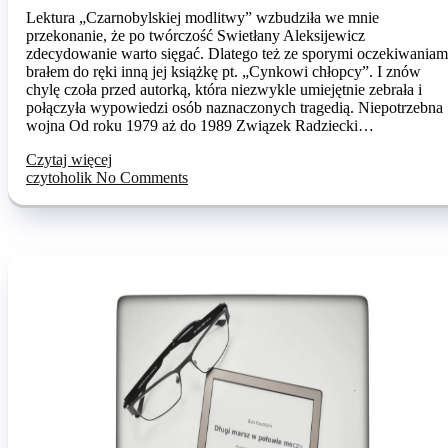
Lektura „Czarnobylskiej modlitwy” wzbudziła we mnie
przekonanie, że po twórczość Swietłany Aleksijewicz
zdecydowanie warto sięgać. Dlatego też ze sporymi oczekiwaniam
brałem do ręki inną jej książkę pt. „Cynkowi chłopcy”. I znów
chylę czoła przed autorką, która niezwykle umiejętnie zebrała i
połączyła wypowiedzi osób naznaczonych tragedią. Niepotrzebna
wojna Od roku 1979 aż do 1989 Związek Radziecki…
Czytaj więcej
czytoholik
No Comments