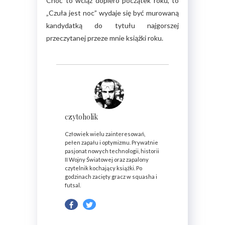
Choć to wciąż dopiero początek roku, to
„Czuła jest noc” wydaje się być murowaną
kandydatką do tytułu najgorszej
przeczytanej przeze mnie książki roku.
czytoholik
Człowiek wielu zainteresowań,
pełen zapału i optymizmu. Prywatnie
pasjonat nowych technologii, historii
II Wojny Światowej oraz zapalony
czytelnik kochający książki. Po
godzinach zacięty gracz w squasha i
futsal.