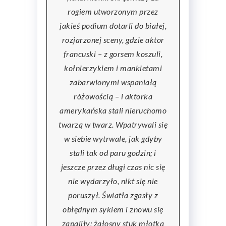
rogiem utworzonym przez
jakieś podium dotarli do białej,
rozjarzonej sceny, gdzie aktor
francuski – z gorsem koszuli,
kołnierzykiem i mankietami
zabarwionymi wspaniałą
różowością – i aktorka
amerykańska stali nieruchomo
twarzą w twarz. Wpatrywali się
w siebie wytrwale, jak gdyby
stali tak od paru godzin; i
jeszcze przez długi czas nic się
nie wydarzyło, nikt się nie
poruszył. Światła zgasły z
obłędnym sykiem i znowu się
zapaliły; żałosny stuk młotka