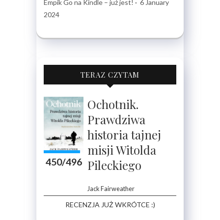
Empik Go na Kindle – już jest!
·
6 January
2024
TERAZ CZYTAM
Ochotnik.
Prawdziwa
historia tajnej
misji Witolda
450/496
Pileckiego
Jack Fairweather
RECENZJA JUŻ WKRÓTCE :)