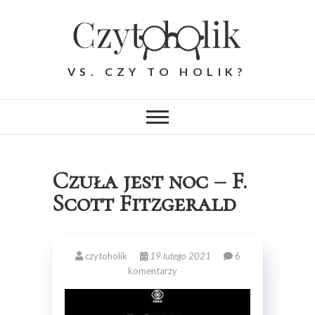
Skip
to
content
VS. CZY TO HOLIK?
Czuła jest noc – F.
Scott Fitzgerald
czytoholik
19 lutego 2021
6
komentarzy