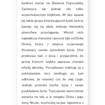
bezkres morza na Riwierze Francuskiej.
Zachwyca się jednak nie tylko
wszechobecnym błękitem. W oko wpada
jej także grupa interesujących ludzi, którzy
bawiąc się na plaży emitują niezwykłą
atmosferę przyciągania. Wśród nich
największa charyzma i jasność bije od Dicka
Divera, który z miejsca oczarowuje
Rosemary swoim sposobem bycia. Dick
przebywa tam z żoną i przyjaciółmi, do
grona których szybko zaprasza również
młodą aktorkę. Początkowo traktuje ją z
pobłażaniem, lecz niedługo po tym
odkrywa, że również coś do niej czuje.
Jednak przecież kocha żonę i swoje
poukładane życie. Tymczasem zauroczenie
wzrasta na sile, a w związku Dicka i jego
żony, Nicole, wychodzą na jaw tajemnice z