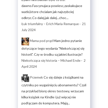
dawno.Fascynujaca powiesc,zaskakujace
watki,ktore chcialam jak najszybciej
odkryc.Co dalej,jak dalej...choc...
Łuk triumfalny – Erich Maria Remarque
·
21
July 2024
Mama pod prąd
Mam jedno pytanie
dotyczące tego wydania "Niekończącej się
historii". Czy w środku są jakieś ilustracje?
Niekończąca się historia – Michael Ende
·
2
April 2024
Przemek
Co się dzieje z książkami na
czytniku po wygaśnięciu abonamentu? Czyli
na przykład biorę okres testowy, wrzucam
kilka książek na Kindle i już więcej nie
podłączam do komputera. Mają...