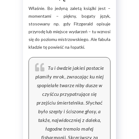
Właśnie. Bo jedyną zaletą książki jest –
momentami – piękny, bogaty język,
stosowany np. gdy Fitzgerald opisuje
przyrodę lub miejsce wydarzeń – tu wznosi
się do poziomu mistrzowskiego. Ale fabuła
kładzie tę powieść na łopatki.
Tu i ówdzie jakieś postacie
plamiły mrok, zwracając ku niej
spopielałe twarze niby dusze w
czyśćcu przypatrujące się
przejściu śmiertelnika. Słychać
było szepty i ściszone głosy, a
także, najwidoczniej z daleka,
łagodne tremolo małej
fisharmonii. Skręciwszy za