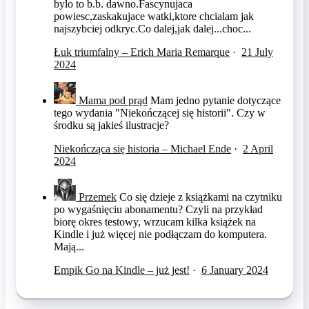
bylo to b.b. dawno.Fascynujaca
powiesc,zaskakujace watki,ktore chcialam jak
najszybciej odkryc.Co dalej,jak dalej...choc...
Łuk triumfalny – Erich Maria Remarque
·
21 July
2024
Mama pod prąd
Mam jedno pytanie dotyczące
tego wydania "Niekończącej się historii". Czy w
środku są jakieś ilustracje?
Niekończąca się historia – Michael Ende
·
2 April
2024
Przemek
Co się dzieje z książkami na czytniku
po wygaśnięciu abonamentu? Czyli na przykład
biorę okres testowy, wrzucam kilka książek na
Kindle i już więcej nie podłączam do komputera.
Mają...
Empik Go na Kindle – już jest!
·
6 January 2024