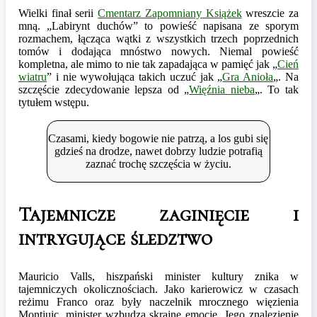
Wielki finał serii
Cmentarz Zapomniany Książek
wreszcie za
mną. „Labirynt duchów” to powieść napisana ze sporym
rozmachem, łącząca wątki z wszystkich trzech poprzednich
tomów i dodająca mnóstwo nowych. Niemal powieść
kompletna, ale mimo to nie tak zapadająca w pamięć jak „
Cień
wiatru
” i nie wywołująca takich uczuć jak „
Gra Anioła
„. Na
szczęście zdecydowanie lepsza od „
Więźnia nieba
„. To tak
tytułem wstępu.
Czasami, kiedy bogowie nie patrzą, a los gubi się
gdzieś na drodze, nawet dobrzy ludzie potrafią
zaznać trochę szczęścia w życiu.
Tajemnicze zaginięcie i
intrygujące śledztwo
Mauricio Valls, hiszpański minister kultury znika w
tajemniczych okolicznościach. Jako karierowicz w czasach
reżimu Franco oraz były naczelnik mrocznego więzienia
Montjuic, minister wzbudza skrajne emocje. Jego znalezienie