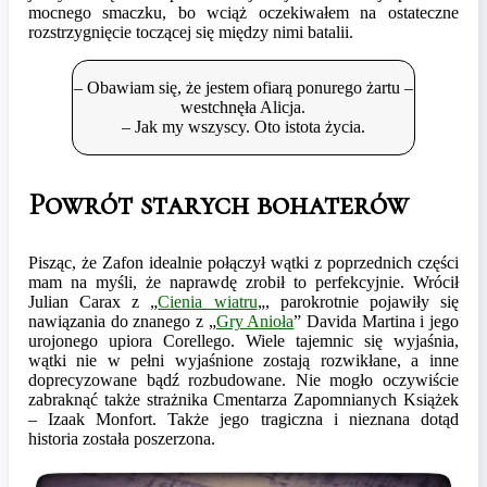
mocnego smaczku, bo wciąż oczekiwałem na ostateczne
rozstrzygnięcie toczącej się między nimi batalii.
– Obawiam się, że jestem ofiarą ponurego żartu –
westchnęła Alicja.
– Jak my wszyscy. Oto istota życia.
Powrót starych bohaterów
Pisząc, że Zafon idealnie połączył wątki z poprzednich części
mam na myśli, że naprawdę zrobił to perfekcyjnie. Wrócił
Julian Carax z „
Cienia wiatru
„, parokrotnie pojawiły się
nawiązania do znanego z „
Gry Anioła
” Davida Martina i jego
urojonego upiora Corellego. Wiele tajemnic się wyjaśnia,
wątki nie w pełni wyjaśnione zostają rozwikłane, a inne
doprecyzowane bądź rozbudowane. Nie mogło oczywiście
zabraknąć także strażnika Cmentarza Zapomnianych Książek
– Izaak Monfort. Także jego tragiczna i nieznana dotąd
historia została poszerzona.