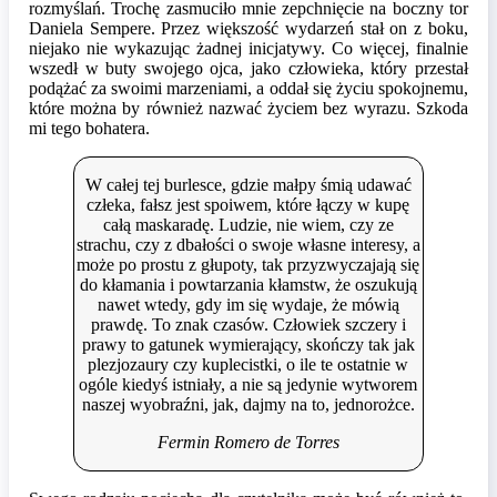
rozmyślań. Trochę zasmuciło mnie zepchnięcie na boczny tor
Daniela Sempere. Przez większość wydarzeń stał on z boku,
niejako nie wykazując żadnej inicjatywy. Co więcej, finalnie
wszedł w buty swojego ojca, jako człowieka, który przestał
podążać za swoimi marzeniami, a oddał się życiu spokojnemu,
które można by również nazwać życiem bez wyrazu. Szkoda
mi tego bohatera.
W całej tej burlesce, gdzie małpy śmią udawać
człeka, fałsz jest spoiwem, które łączy w kupę
całą maskaradę. Ludzie, nie wiem, czy ze
strachu, czy z dbałości o swoje własne interesy, a
może po prostu z głupoty, tak przyzwyczajają się
do kłamania i powtarzania kłamstw, że oszukują
nawet wtedy, gdy im się wydaje, że mówią
prawdę. To znak czasów. Człowiek szczery i
prawy to gatunek wymierający, skończy tak jak
plezjozaury czy kuplecistki, o ile te ostatnie w
ogóle kiedyś istniały, a nie są jedynie wytworem
naszej wyobraźni, jak, dajmy na to, jednorożce.
Fermin Romero de Torres