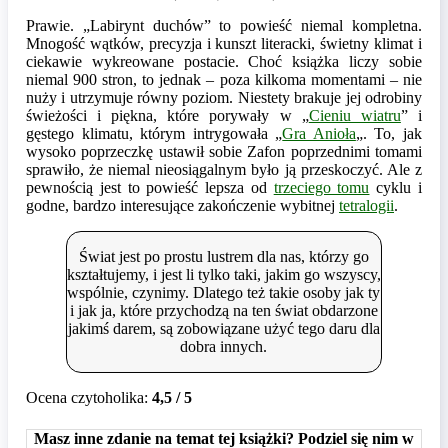
Prawie. „Labirynt duchów” to powieść niemal kompletna.
Mnogość wątków, precyzja i kunszt literacki, świetny klimat i
ciekawie wykreowane postacie. Choć książka liczy sobie
niemal 900 stron, to jednak – poza kilkoma momentami – nie
nuży i utrzymuje równy poziom. Niestety brakuje jej odrobiny
świeżości i piękna, które porywały w „
Cieniu wiatru
” i
gęstego klimatu, którym intrygowała „
Gra Anioła
„. To, jak
wysoko poprzeczkę ustawił sobie Zafon poprzednimi tomami
sprawiło, że niemal nieosiągalnym było ją przeskoczyć. Ale z
pewnością jest to powieść lepsza od
trzeciego tomu
cyklu i
godne, bardzo interesujące zakończenie wybitnej
tetralogii
.
Świat jest po prostu lustrem dla nas, którzy go
kształtujemy, i jest li tylko taki, jakim go wszyscy,
wspólnie, czynimy. Dlatego też takie osoby jak ty
i jak ja, które przychodzą na ten świat obdarzone
jakimś darem, są zobowiązane użyć tego daru dla
dobra innych.
Ocena czytoholika:
4,5 / 5
Masz inne zdanie na temat tej książki? Podziel się nim w