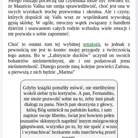
Swego rodzaju pociechą dla czytelnika może być również to,
że Mauricio Vallsa nie omija sprawiedliwość, choć jest ona w
swych wyrokach trochę przewrotna i okrutna. Ale i czyny,
których dopuścił się Valls wraz ze wspólnikami wywołują
gęsią skórkę. W ogóle, mroczny wątek związany z handlem
dziećmi i usuwaniem całych rodzin wzbudza wiele emocji i
nie pozwala o sobie zapomnieć.
Choć to ostatni tom tej wybitnej
tetralogii
, to jednak z
pewnością nie jest to koniec mojej przygody z twórczością
tego autora. Bo w „Labiryncie duchów” uczynił on swoich
bohaterów nieśmiertelnymi, ale i oni podarowali jemu
nieśmiertelność. Dlatego przede mną kolejne powieści Zafona,
a pierwszą z nich będzie „Marina”
Gdyby książki potrafiły mówić, nie mielibyśmy
wokół siebie tylu kretynów. A pan, Fernandito,
nie może pozwolić sobie na to, żeby inni pisali
dialogi za pana. Niech pan skorzysta z głowy,
którą Bóg umieścił na pańskim karku, i sam
napisze swoje libretto, świat jest bowiem pełen
oszustów skłonnych napełnić innym mózgownicę
głupstwami, wszystko po to, by nie spaść z wozu
i wymachiwać bezkarnie osłu marchewką przed
nosem.