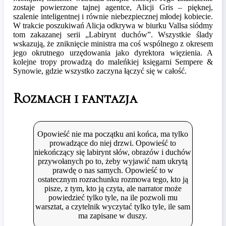
zostaje powierzone tajnej agentce, Alicji Gris – pięknej,
szalenie inteligentnej i równie niebezpiecznej młodej kobiecie.
W trakcie poszukiwań Alicja odkrywa w biurku Vallsa siódmy
tom zakazanej serii „Labirynt duchów”. Wszystkie ślady
wskazują, że zniknięcie ministra ma coś wspólnego z okresem
jego okrutnego urzędowania jako dyrektora więzienia. A
kolejne tropy prowadzą do maleńkiej księgarni Sempere &
Synowie, gdzie wszystko zaczyna łączyć się w całość.
Rozmach i fantazja
Opowieść nie ma początku ani końca, ma tylko
prowadzące do niej drzwi. Opowieść to
niekończący się labirynt słów, obrazów i duchów
przywołanych po to, żeby wyjawić nam ukrytą
prawdę o nas samych. Opowieść to w
ostatecznym rozrachunku rozmowa tego, kto ją
pisze, z tym, kto ją czyta, ale narrator może
powiedzieć tylko tyle, na ile pozwoli mu
warsztat, a czytelnik wyczytać tylko tyle, ile sam
ma zapisane w duszy.