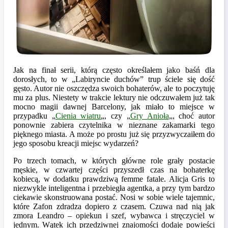
Jak na finał serii, którą często określałem jako baśń dla
dorosłych, to w „Labiryncie duchów” trup ściele się dość
gęsto. Autor nie oszczędza swoich bohaterów, ale to poczytuję
mu za plus. Niestety w trakcie lektury nie odczuwałem już tak
mocno magii dawnej Barcelony, jak miało to miejsce w
przypadku „
Cienia wiatru
„, czy „
Gry Anioła
„, choć autor
ponownie zabiera czytelnika w nieznane zakamarki tego
pięknego miasta. A może po prostu już się przyzwyczaiłem do
jego sposobu kreacji miejsc wydarzeń?
Po trzech tomach, w których główne role grały postacie
męskie, w czwartej części przyszedł czas na bohaterkę
kobiecą, w dodatku prawdziwą femme fatale. Alicja Gris to
niezwykle inteligentna i przebiegła agentka, a przy tym bardzo
ciekawie skonstruowana postać. Nosi w sobie wiele tajemnic,
które Zafon zdradza dopiero z czasem. Czuwa nad nią jak
zmora Leandro – opiekun i szef, wybawca i stręczyciel w
jednym. Wątek ich przedziwnej znajomości dodaje powieści