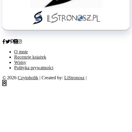
O mnie
Recenzje książek
Wpisy
Polityka prywatności
© 2026
Czytoholik
| Created by:
LiStronosz
|