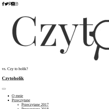
Skip
to
content
vs. Czy to holik?
Czytoholik
O mnie
Przeczytane
Przeczytane 2017
Przeczytane 2018