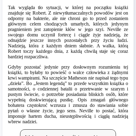
Tak wygląda tło sytuacji, w której na początku książki
znajduje się Robert. Z niewytłumaczalnych powodów jest on
odporny na bakterie, ale nie chroni go to przed zostaniem
głównym celem chodzących umarłych, których jedynym
pragnieniem jest zatopienie kłów w jego szyi. Neville ze
swojego domu uczynił fortecę i ciągle żyje nadzieją, że
odnajdzie jeszcze innych pozostałych przy życiu ludzi.
Nadzieją, która z każdym dniem słabnie. A walka, którą
Robert toczy każdego dnia, z każdą chwilą staje się coraz
bardziej rozpaczliwa.
Gdyby pozostać jedynie przy dosłownym rozumieniu tej
książki, to byłaby to powieść o walce człowieka z żądnymi
krwi wampirami. Na szczęście Matheson nie napisał tego typu
„dzieła”. Bo „Jestem legendą” to przede wszystkim książka o
samotności, o codziennej batalii o przetrwanie w szarym i
pustym świecie, o potrzebie posiadania bliskich osób, które
wypełnią doskwierającą pustkę. Opis zmagań głównego
bohatera częstokroć wzrusza i zmusza do stawiania sobie
pytań o własne życie, jego sens. Neville to postać, która
imponuje hartem ducha, nieustępliwością i ciągłą nadzieją
wbrew nadziei.