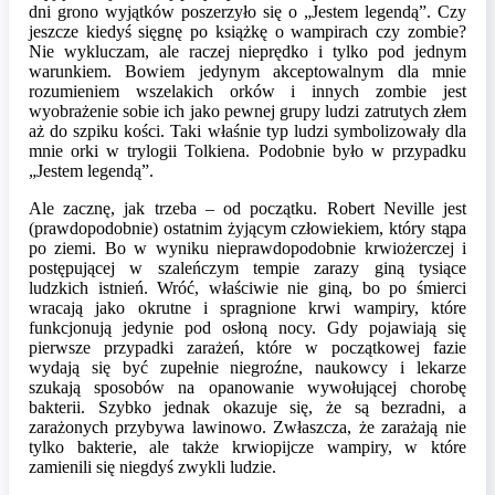
dni grono wyjątków poszerzyło się o „Jestem legendą”. Czy
jeszcze kiedyś sięgnę po książkę o wampirach czy zombie?
Nie wykluczam, ale raczej nieprędko i tylko pod jednym
warunkiem. Bowiem jedynym akceptowalnym dla mnie
rozumieniem wszelakich orków i innych zombie jest
wyobrażenie sobie ich jako pewnej grupy ludzi zatrutych złem
aż do szpiku kości. Taki właśnie typ ludzi symbolizowały dla
mnie orki w trylogii Tolkiena. Podobnie było w przypadku
„Jestem legendą”.
Ale zacznę, jak trzeba – od początku. Robert Neville jest
(prawdopodobnie) ostatnim żyjącym człowiekiem, który stąpa
po ziemi. Bo w wyniku nieprawdopodobnie krwiożerczej i
postępującej w szaleńczym tempie zarazy giną tysiące
ludzkich istnień. Wróć, właściwie nie giną, bo po śmierci
wracają jako okrutne i spragnione krwi wampiry, które
funkcjonują jedynie pod osłoną nocy. Gdy pojawiają się
pierwsze przypadki zarażeń, które w początkowej fazie
wydają się być zupełnie niegroźne, naukowcy i lekarze
szukają sposobów na opanowanie wywołującej chorobę
bakterii. Szybko jednak okazuje się, że są bezradni, a
zarażonych przybywa lawinowo. Zwłaszcza, że zarażają nie
tylko bakterie, ale także krwiopijcze wampiry, w które
zamienili się niegdyś zwykli ludzie.