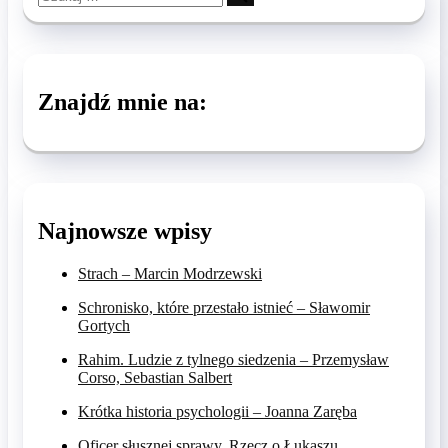
…
Znajdź mnie na:
Najnowsze wpisy
Strach – Marcin Modrzewski
Schronisko, które przestało istnieć – Sławomir
Gortych
Rahim. Ludzie z tylnego siedzenia – Przemysław
Corso, Sebastian Salbert
Krótka historia psychologii – Joanna Zaręba
Oficer słusznej sprawy. Rzecz o Łukaszu