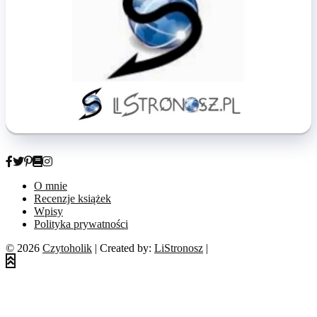
O mnie
Recenzje książek
Wpisy
Polityka prywatności
© 2026
Czytoholik
| Created by:
LiStronosz
|