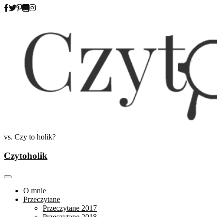
Skip
to
content
vs. Czy to holik?
Czytoholik
O mnie
Przeczytane
Przeczytane 2017
Przeczytane 2018