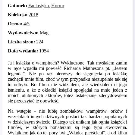
Gatunek:
Fantastyka
,
Horror
Kolekcja:
2018
Ocena:
4/5
Wydawnictwo:
Mag
Liczba stron:
224
Data wydania:
1954
Ja i książka o wampirach? Wykluczone. Tak myślałem zanim
w ręce wpadła mi powieść Richarda Mathesona pt. „Jestem
legendą”. Nie po raz pierwszy do sięgnięcia po książkę
zachęcił mnie film, choć w tym przypadku niezupełnie tak się
to odbyło. Bo filmu nie widziałem, ale wiedziałem o jego
istnieniu, a że z okładki książki spoglądał na mnie jeden z
moich ulubionych aktorów, toteż ostatecznie zdecydowałem
się przeczytać tę opowieść.
Na wstępie – nie lubię zombiaków, wampirów, orków i
wszelakich innych dziwnych postaci tak bardzo popularnych
w dzisiejszym świecie. Dlatego też unikam jak ognia książek i
filmów, w których bohaterami są tego typu stworzenia.
Wyjątkiem jak do tej pory był „Władca pierścieni”, a od kilku