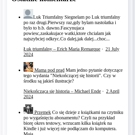
Luk Triumfalny
Siegnelam po Luk triumfalny
po raz drugi.Pierwszy raz,gdy bylam nastolatka i
bylo to b.b. dawno.Fascynujaca
powiesc,zaskakujace watki,ktore chcialam jak
najszybciej odkryc.Co dalej,jak dalej...choc...
Łuk triumfalny – Erich Maria Remarque
·
21 July
2024
Mama pod prąd
Mam jedno pytanie dotyczące
tego wydania "Niekończącej się historii". Czy w
środku są jakieś ilustracje?
Niekończąca się historia – Michael Ende
·
2 April
2024
Przemek
Co się dzieje z książkami na czytniku
po wygaśnięciu abonamentu? Czyli na przykład
biorę okres testowy, wrzucam kilka książek na
Kindle i już więcej nie podłączam do komputera.
Mają...