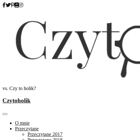
Skip
to
content
vs. Czy to holik?
Czytoholik
O mnie
Przeczytane
Przeczytane 2017
Przeczytane 2018