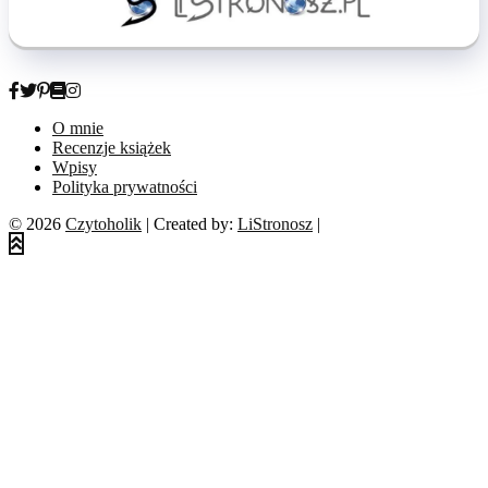
O mnie
Recenzje książek
Wpisy
Polityka prywatności
© 2026
Czytoholik
| Created by:
LiStronosz
|