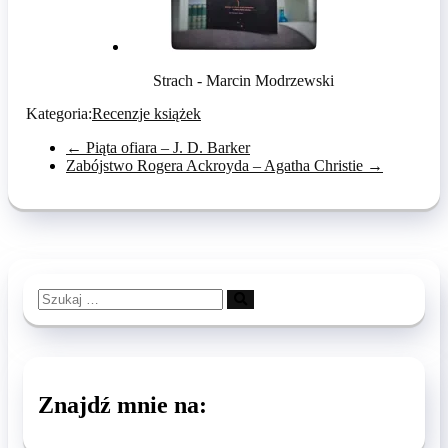
Strach - Marcin Modrzewski
Kategoria:
Recenzje książek
←
Piąta ofiara – J. D. Barker
Zabójstwo Rogera Ackroyda – Agatha Christie
→
Szukaj
…
Znajdź mnie na: