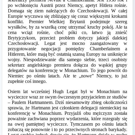
po wchłonięciu Austrii przez Niemcy, apetyt Hitlera rośnie.
Domaga się ziem należących do Czechosłowacji. W całej
Europie wyczuwa się zbliżający się coraz większymi krokami
konflikt. Premier Wielkiej Brytanii podejmuje szereg
wysiłków, by za wszelką cenę utrzymać kruchy pokój. Ale ta
cena wciąż rośnie, choć póki co, łatwo ją znieść
Brytyjczykom, przecież problem dotyczy jakiejś dalekiej
Czechosłowacji. Legat jest mocno zaangażowany w
przygotowanie negocjacji pomiędzy Chamberlainem a
Hitlerem, które mają być ostatnią szansą Europy na uniknięcie
wojny. Niespodziewanie dla samego siebie, trzeci osobisty
sekretarz angielskiego premiera dołącza do wąskiej grupy
delegatów na konferencję w Monachium. To jego powrót do
Niemiec po ośmiu latach. Ale te „nowe” Niemcy, to już
zupełnie coś innego.
Osiem lat wcześniej Hugh Legat był w Monachium na
wycieczce wraz ze swym ówczesnym przyjacielem ze studiów
– Paulem Hartmannem. Dziś niesamowity zbieg okoliczności
sprawia, że Hartmann jest członkiem delegacji niemieckiej na
konferencję w Monachium. Przyjaźń obu mężczyzn została
poważnie zachwiana poprzez wydarzenia, które rozegrały się
na owej pamiętnej wycieczce. Tymczasem po ośmiu latach
zobaczą się ponownie i to po przeciwnych stronach barykady.
Legat szybko jednak dowie się, że Hartmann działa w ruchu