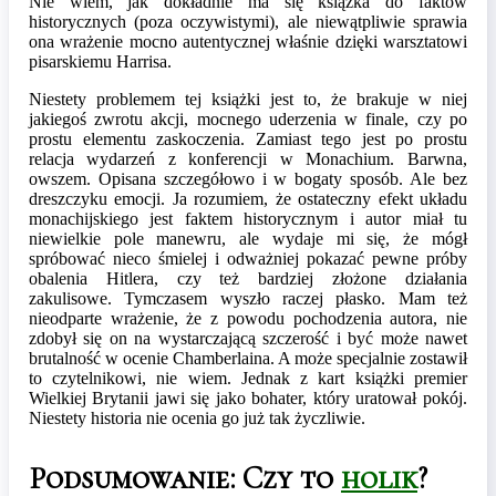
Nie wiem, jak dokładnie ma się książka do faktów
historycznych (poza oczywistymi), ale niewątpliwie sprawia
ona wrażenie mocno autentycznej właśnie dzięki warsztatowi
pisarskiemu Harrisa.
Niestety problemem tej książki jest to, że brakuje w niej
jakiegoś zwrotu akcji, mocnego uderzenia w finale, czy po
prostu elementu zaskoczenia. Zamiast tego jest po prostu
relacja wydarzeń z konferencji w Monachium. Barwna,
owszem. Opisana szczegółowo i w bogaty sposób. Ale bez
dreszczyku emocji. Ja rozumiem, że ostateczny efekt układu
monachijskiego jest faktem historycznym i autor miał tu
niewielkie pole manewru, ale wydaje mi się, że mógł
spróbować nieco śmielej i odważniej pokazać pewne próby
obalenia Hitlera, czy też bardziej złożone działania
zakulisowe. Tymczasem wyszło raczej płasko. Mam też
nieodparte wrażenie, że z powodu pochodzenia autora, nie
zdobył się on na wystarczającą szczerość i być może nawet
brutalność w ocenie Chamberlaina. A może specjalnie zostawił
to czytelnikowi, nie wiem. Jednak z kart książki premier
Wielkiej Brytanii jawi się jako bohater, który uratował pokój.
Niestety historia nie ocenia go już tak życzliwie.
Podsumowanie: Czy to
holik
?