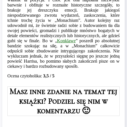
barwnie i obfituje w rozmaite historyczne szczegóły, to
brakuje jej dreszczyku emocji. Brakuje jakiegoś
niespodziewanego zwrotu wydarzeń, zaskoczenia, które
tchnie trochę życia w „Monachium”. Autor kolejny raz
udowodnił mi, że świetnie radzi sobie z budowaniem tła dla
swojej powieści, gromadzi i publikuje mnóstwo bogatych w
detale elementów realistycznych lub historycznych, ale gdzieś
gubi się w finale. Bo w „
Konklawe
” poszedł po absolutnej
bandzie szokując na siłę, a w „Monachium” całkowicie
odpuścił sobie zbudowanie intrygującego zakończenia. Nie
wykluczam jednak, że w przyszłości sięgnę po jeszcze jedną
powieść Harrisa, bo pomimo słabych zakończeń pisze on w
ciekawy i bardzo rozbudowany sposób.
Ocena czytoholika:
3,5 / 5
Masz inne zdanie na temat tej
książki? Podziel się nim w
komentarzu 🙂