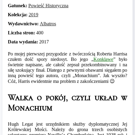
Gatunek:
Powieść Historyczna
Kolekcja:
2019
Wydawnictwo:
Albatros
Liczba stron:
400
Data wydania:
2017
Po mojej pierwszej przygodzie z twórczością Roberta Harrisa
czułem dość spory niedosyt. Bo jego „
Konklawe
” było
świetnie napisane, ale całość zepsuł przekombinowany i na
siłę szokujący finał. Dlatego z pewnymi obawami sięgałem po
inną powieść tego autora, czyli „Monachium”. Jak wyszło?
Cóż, Harris ewidentnie ma problem z zakończeniami 😉
Walka o pokój, czyli układ w
Monachium
Hugh Legat jest urzędnikiem służby dyplomatycznej Jej
Królewskiej Mości. Należy do grona trzech osobistych
sekretarzy premiera Neville’a Chamberlaina. Jest 1938 rok i