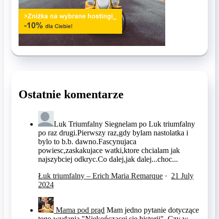
Ostatnie komentarze
Luk Triumfalny
Siegnelam po Luk triumfalny
po raz drugi.Pierwszy raz,gdy bylam nastolatka i
bylo to b.b. dawno.Fascynujaca
powiesc,zaskakujace watki,ktore chcialam jak
najszybciej odkryc.Co dalej,jak dalej...choc...
Łuk triumfalny – Erich Maria Remarque
·
21 July
2024
Mama pod prąd
Mam jedno pytanie dotyczące
tego wydania "Niekończącej się historii". Czy w