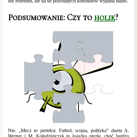
lub felietonu, ale na tle pozostałych konfliktów wypada blado.
Podsumowanie: Czy to
holik
?
Nie. „Mecz to pretekst. Futbol, wojna, polityka” duetu A.
Werner i M. Kołodziejczyk to książka niezła, choć bardzo