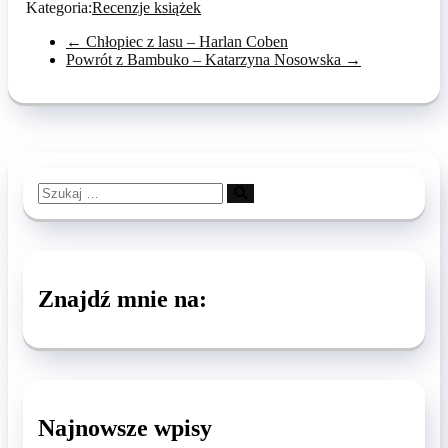
Kategoria:
Recenzje książek
←
Chłopiec z lasu – Harlan Coben
Powrót z Bambuko – Katarzyna Nosowska
→
Szukaj
…
Znajdź mnie na:
Najnowsze wpisy