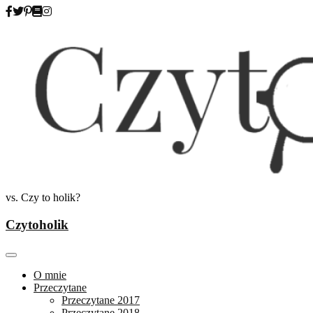
Skip
to
content
vs. Czy to holik?
Czytoholik
O mnie
Przeczytane
Przeczytane 2017
Przeczytane 2018