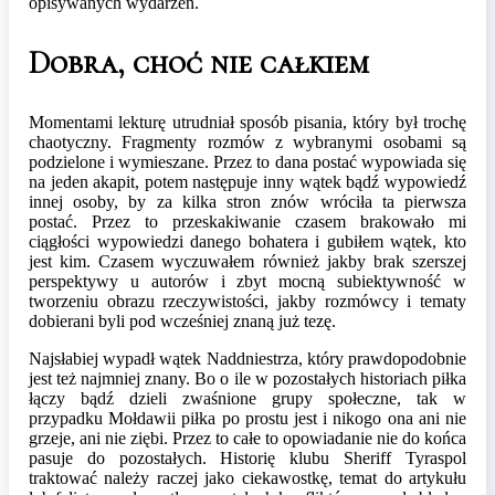
opisywanych wydarzeń.
Dobra, choć nie całkiem
Momentami lekturę utrudniał sposób pisania, który był trochę
chaotyczny. Fragmenty rozmów z wybranymi osobami są
podzielone i wymieszane. Przez to dana postać wypowiada się
na jeden akapit, potem następuje inny wątek bądź wypowiedź
innej osoby, by za kilka stron znów wróciła ta pierwsza
postać. Przez to przeskakiwanie czasem brakowało mi
ciągłości wypowiedzi danego bohatera i gubiłem wątek, kto
jest kim. Czasem wyczuwałem również jakby brak szerszej
perspektywy u autorów i zbyt mocną subiektywność w
tworzeniu obrazu rzeczywistości, jakby rozmówcy i tematy
dobierani byli pod wcześniej znaną już tezę.
Najsłabiej wypadł wątek Naddniestrza, który prawdopodobnie
jest też najmniej znany. Bo o ile w pozostałych historiach piłka
łączy bądź dzieli zwaśnione grupy społeczne, tak w
przypadku Mołdawii piłka po prostu jest i nikogo ona ani nie
grzeje, ani nie ziębi. Przez to całe to opowiadanie nie do końca
pasuje do pozostałych. Historię klubu Sheriff Tyraspol
traktować należy raczej jako ciekawostkę, temat do artykułu