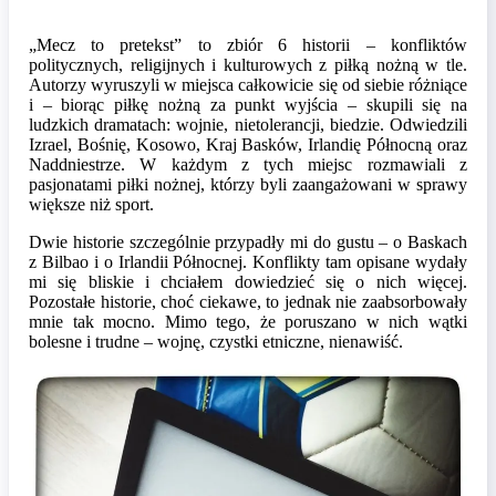
„Mecz to pretekst” to zbiór 6 historii – konfliktów
politycznych, religijnych i kulturowych z piłką nożną w tle.
Autorzy wyruszyli w miejsca całkowicie się od siebie różniące
i – biorąc piłkę nożną za punkt wyjścia – skupili się na
ludzkich dramatach: wojnie, nietolerancji, biedzie. Odwiedzili
Izrael, Bośnię, Kosowo, Kraj Basków, Irlandię Północną oraz
Naddniestrze. W każdym z tych miejsc rozmawiali z
pasjonatami piłki nożnej, którzy byli zaangażowani w sprawy
większe niż sport.
Dwie historie szczególnie przypadły mi do gustu – o Baskach
z Bilbao i o Irlandii Północnej. Konflikty tam opisane wydały
mi się bliskie i chciałem dowiedzieć się o nich więcej.
Pozostałe historie, choć ciekawe, to jednak nie zaabsorbowały
mnie tak mocno. Mimo tego, że poruszano w nich wątki
bolesne i trudne – wojnę, czystki etniczne, nienawiść.