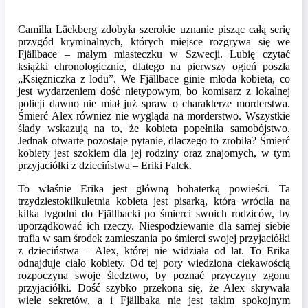
Camilla Läckberg zdobyła szerokie uznanie pisząc całą serię
przygód kryminalnych, których miejsce rozgrywa się we
Fjällbace – małym miasteczku w Szwecji. Lubię czytać
książki chronologicznie, dlatego na pierwszy ogień poszła
„Księżniczka z lodu”. We Fjällbace ginie młoda kobieta, co
jest wydarzeniem dość nietypowym, bo komisarz z lokalnej
policji dawno nie miał już spraw o charakterze morderstwa.
Śmierć Alex również nie wygląda na morderstwo. Wszystkie
ślady wskazują na to, że kobieta popełniła samobójstwo.
Jednak otwarte pozostaje pytanie, dlaczego to zrobiła? Śmierć
kobiety jest szokiem dla jej rodziny oraz znajomych, w tym
przyjaciółki z dzieciństwa – Eriki Falck.
To właśnie Erika jest główną bohaterką powieści. Ta
trzydziestokilkuletnia kobieta jest pisarką, która wróciła na
kilka tygodni do Fjällbacki po śmierci swoich rodziców, by
uporządkować ich rzeczy. Niespodziewanie dla samej siebie
trafia w sam środek zamieszania po śmierci swojej przyjaciółki
z dzieciństwa – Alex, której nie widziała od lat. To Erika
odnajduje ciało kobiety. Od tej pory wiedziona ciekawością
rozpoczyna swoje śledztwo, by poznać przyczyny zgonu
przyjaciółki. Dość szybko przekona się, że Alex skrywała
wiele sekretów, a i Fjällbaka nie jest takim spokojnym