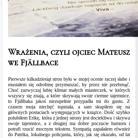
Wrażenia, czyli ojciec Mateusz
we Fjällbace
Pierwsze kilkadziesiąt stron było w mojej ocenie raczej słabe i
musiałem się odrobinę przymuszać, by przez nie przebrnąć.
Choć zazwyczaj lubię klimat małych miasteczek, w których
wszyscy się znają, a które skrywają swoje ciemne tajemnice,
to Fjällbaka jakoś niezupełnie przypadła mi do gustu. Z
czasem moja niechęć topniała, a sam skupiłem się na
głównych postaciach występujących w książce. Dość szybko
polubiłem Erikę, która z jednej strony jest dociekliwa i skrywa
swoje tajemnice, a z drugiej ma dobre poczucie humoru i
potrafi rzucić mocnym tekstem. Sympatią zapałałem również
do Patrika, lokalnego policjanta, który, jak się okazało, od lat