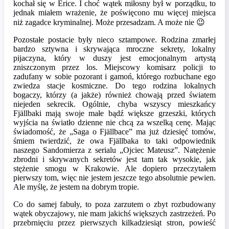
kochał się w Erice. I choć wątek miłosny był w porządku, to
jednak miałem wrażenie, że poświęcono mu więcej miejsca
niż zagadce kryminalnej. Może przesadzam. A może nie 😉
Pozostałe postacie były nieco sztampowe. Rodzina zmarłej
bardzo sztywna i skrywająca mroczne sekrety, lokalny
pijaczyna, który w duszy jest emocjonalnym artystą
zniszczonym przez los. Miejscowy komisarz policji to
zadufany w sobie pozorant i gamoń, którego rozbuchane ego
zwiedza stacje kosmiczne. Do tego rodzina lokalnych
bogaczy, którzy (a jakże) również chowają przed światem
niejeden sekrecik. Ogólnie, chyba wszyscy mieszkańcy
Fjällbaki mają swoje małe bądź większe grzeszki, których
wyjścia na światło dzienne nie chcą za wszelką cenę. Mając
świadomość, że „Saga o Fjällbace” ma już dziesięć tomów,
śmiem twierdzić, że owa Fjällbaka to taki odpowiednik
naszego Sandomierza z serialu „Ojciec Mateusz”. Natężenie
zbrodni i skrywanych sekretów jest tam tak wysokie, jak
stężenie smogu w Krakowie. Ale dopiero przeczytałem
pierwszy tom, więc nie jestem jeszcze tego absolutnie pewien.
Ale myślę, że jestem na dobrym tropie.
Co do samej fabuły, to poza zarzutem o zbyt rozbudowany
wątek obyczajowy, nie mam jakichś większych zastrzeżeń. Po
przebrnięciu przez pierwszych kilkadziesiąt stron, powieść