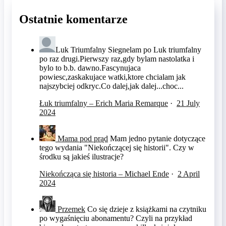
Ostatnie komentarze
Luk Triumfalny
Siegnelam po Luk triumfalny
po raz drugi.Pierwszy raz,gdy bylam nastolatka i
bylo to b.b. dawno.Fascynujaca
powiesc,zaskakujace watki,ktore chcialam jak
najszybciej odkryc.Co dalej,jak dalej...choc...
Łuk triumfalny – Erich Maria Remarque
·
21 July
2024
Mama pod prąd
Mam jedno pytanie dotyczące
tego wydania "Niekończącej się historii". Czy w
środku są jakieś ilustracje?
Niekończąca się historia – Michael Ende
·
2 April
2024
Przemek
Co się dzieje z książkami na czytniku
po wygaśnięciu abonamentu? Czyli na przykład