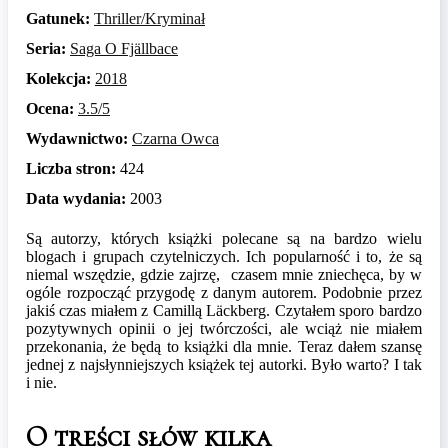
Gatunek:
Thriller/Kryminał
Seria:
Saga O Fjällbace
Kolekcja:
2018
Ocena:
3.5/5
Wydawnictwo:
Czarna Owca
Liczba stron:
424
Data wydania:
2003
Są autorzy, których książki polecane są na bardzo wielu
blogach i grupach czytelniczych. Ich popularność i to, że są
niemal wszędzie, gdzie zajrzę, czasem mnie zniechęca, by w
ogóle rozpocząć przygodę z danym autorem. Podobnie przez
jakiś czas miałem z Camillą Läckberg. Czytałem sporo bardzo
pozytywnych opinii o jej twórczości, ale wciąż nie miałem
przekonania, że będą to książki dla mnie. Teraz dałem szansę
jednej z najsłynniejszych książek tej autorki. Było warto? I tak
i nie.
O treści słów kilka