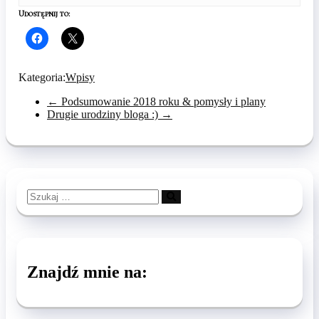
Udostępnij to:
Click
Click
to
to
share
share
on
on
Facebook
X
Kategoria:
Wpisy
(Opens
(Opens
in
in
new
new
←
Podsumowanie 2018 roku & pomysły i plany
window)
window)
Drugie urodziny bloga :)
→
Szukaj
…
Znajdź mnie na: