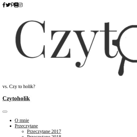
Skip
to
content
vs. Czy to holik?
Czytoholik
O mnie
Przeczytane
Przeczytane 2017
Przeczytane 2018