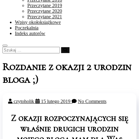
Przeczytane 2019
Przeczytane 2020
Przeczytane 2021
Wpisy okołoksiążkowe
Poczekalnia
Indeks autorów
Szukaj
…
Rozdanie z okazji 2 urodzin
bloga ;)
czytoholik
15 lutego 2019
No Comments
Z okazji rozpoczynających się
właśnie drugich urodzin