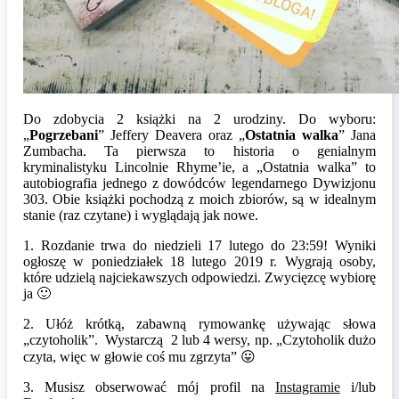
Do zdobycia 2 książki na 2 urodziny. Do wyboru:
„
Pogrzebani
” Jeffery Deavera oraz „
Ostatnia walka
” Jana
Zumbacha. Ta pierwsza to historia o genialnym
kryminalistyku Lincolnie Rhyme’ie, a „Ostatnia walka” to
autobiografia jednego z dowódców legendarnego Dywizjonu
303. Obie książki pochodzą z moich zbiorów, są w idealnym
stanie (raz czytane) i wyglądają jak nowe.
1. Rozdanie trwa do niedzieli 17 lutego do 23:59! Wyniki
ogłoszę w poniedziałek 18 lutego 2019 r. Wygrają osoby,
które udzielą najciekawszych odpowiedzi. Zwycięzcę wybiorę
ja 🙂
2. Ułóż krótką, zabawną rymowankę używając słowa
„czytoholik”. Wystarczą 2 lub 4 wersy, np. „Czytoholik dużo
czyta, więc w głowie coś mu zgrzyta” 😛
3. Musisz obserwować mój profil na
Instagramie
i/lub