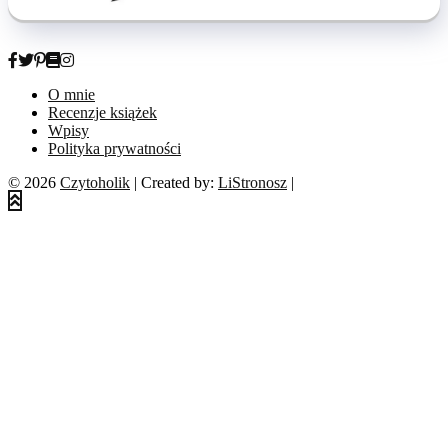
O mnie
Recenzje książek
Wpisy
Polityka prywatności
© 2026
Czytoholik
| Created by:
LiStronosz
|