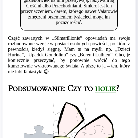
gdziekolwiek na nim przebywają, nazywani są
Gośćmi albo Przechodniami. Śmierć jest ich
przeznaczeniem, darem, którego nawet Valarowie
zmęczeni brzemieniem tysiącleci mogą im
pozazdrościć.
Część zawartych w „Silmarillionie” opowiadań ma swoje
rozbudowane wersje w postaci osobnych powieści, po które z
pewnością kiedyś sięgnę. Mam tu na myśli np. „Dzieci
Hurina”, „Upadek Gondolinu” czy „Beren i Luthien”. Chcę je
koniecznie przeczytać, by ponownie wrócić do tego
kunsztownie wykreowanego świata. A piszę to ja – ten, który
nie lubi fantastyki 😉
Podsumowanie: Czy to
holik
?