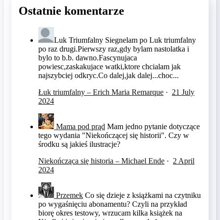
Ostatnie komentarze
Luk Triumfalny
Siegnelam po Luk triumfalny
po raz drugi.Pierwszy raz,gdy bylam nastolatka i
bylo to b.b. dawno.Fascynujaca
powiesc,zaskakujace watki,ktore chcialam jak
najszybciej odkryc.Co dalej,jak dalej...choc...
Łuk triumfalny – Erich Maria Remarque
·
21 July
2024
Mama pod prąd
Mam jedno pytanie dotyczące
tego wydania "Niekończącej się historii". Czy w
środku są jakieś ilustracje?
Niekończąca się historia – Michael Ende
·
2 April
2024
Przemek
Co się dzieje z książkami na czytniku
po wygaśnięciu abonamentu? Czyli na przykład
biorę okres testowy, wrzucam kilka książek na