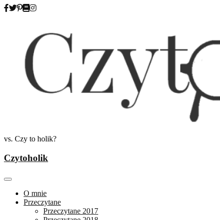
Skip
to
content
vs. Czy to holik?
Czytoholik
O mnie
Przeczytane
Przeczytane 2017
Przeczytane 2018