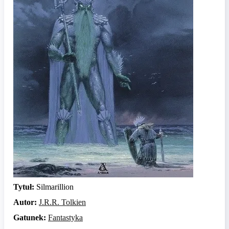
Tytuł:
Silmarillion
Autor:
J.R.R. Tolkien
Gatunek:
Fantastyka