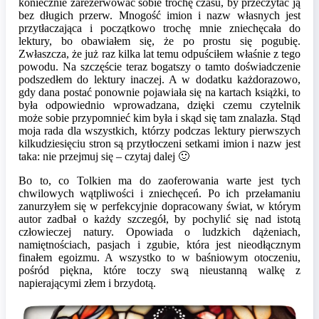
koniecznie zarezerwować sobie trochę czasu, by przeczytać ją
bez długich przerw. Mnogość imion i nazw własnych jest
przytłaczająca i początkowo trochę mnie zniechęcała do
lektury, bo obawiałem się, że po prostu się pogubię.
Zwłaszcza, że już raz kilka lat temu odpuściłem właśnie z tego
powodu. Na szczęście teraz bogatszy o tamto doświadczenie
podszedłem do lektury inaczej. A w dodatku każdorazowo,
gdy dana postać ponownie pojawiała się na kartach książki, to
była odpowiednio wprowadzana, dzięki czemu czytelnik
może sobie przypomnieć kim była i skąd się tam znalazła. Stąd
moja rada dla wszystkich, którzy podczas lektury pierwszych
kilkudziesięciu stron są przytłoczeni setkami imion i nazw jest
taka: nie przejmuj się – czytaj dalej 🙂
Bo to, co Tolkien ma do zaoferowania warte jest tych
chwilowych wątpliwości i zniechęceń. Po ich przełamaniu
zanurzyłem się w perfekcyjnie dopracowany świat, w którym
autor zadbał o każdy szczegół, by pochylić się nad istotą
człowieczej natury. Opowiada o ludzkich dążeniach,
namiętnościach, pasjach i zgubie, która jest nieodłącznym
finałem egoizmu. A wszystko to w baśniowym otoczeniu,
pośród piękna, które toczy swą nieustanną walkę z
napierającymi złem i brzydotą.