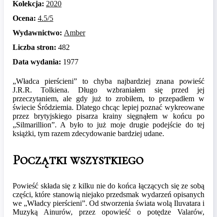
Kolekcja:
2020
Ocena:
4.5/5
Wydawnictwo:
Amber
Liczba stron:
482
Data wydania:
1977
„Władca pierścieni” to chyba najbardziej znana powieść
J.R.R. Tolkiena. Długo wzbraniałem się przed jej
przeczytaniem, ale gdy już to zrobiłem, to przepadłem w
świecie Śródziemia. Dlatego chcąc lepiej poznać wykreowane
przez brytyjskiego pisarza krainy sięgnąłem w końcu po
„Silmarillion”. A było to już moje drugie podejście do tej
książki, tym razem zdecydowanie bardziej udane.
Początki wszystkiego
Powieść składa się z kilku nie do końca łączących się ze sobą
części, które stanowią niejako przedsmak wydarzeń opisanych
we „Władcy pierścieni”. Od stworzenia świata wolą Iluvatara i
Muzyką Ainurów, przez opowieść o potędze Valarów,