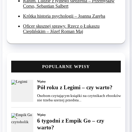
Rahim. Ludzie z tylnego siedzenia – Przemysław
Corso, Sebastian Salbert
Krótka historia psychologii – Joanna Zaręba
Oficer słusznej sprawy. Rzecz o Łukaszu
Cieplińskim – Józef Roman Maj
POPULARNE WPISY
Wpisy
Pół roku z Legimi – czy warto?
Osobom czytającym książki na czytnikach ebooków
nie trzeba szerzej przedsta...
Wpisy
6 tygodni z Empik Go – czy
warto?