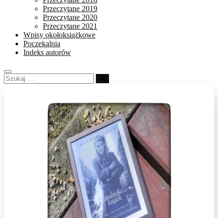
Przeczytane 2019
Przeczytane 2020
Przeczytane 2021
Wpisy okołoksiążkowe
Poczekalnia
Indeks autorów
Szukaj
…