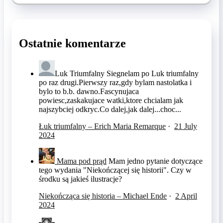
Ostatnie komentarze
Luk Triumfalny
Siegnelam po Luk triumfalny
po raz drugi.Pierwszy raz,gdy bylam nastolatka i
bylo to b.b. dawno.Fascynujaca
powiesc,zaskakujace watki,ktore chcialam jak
najszybciej odkryc.Co dalej,jak dalej...choc...
Łuk triumfalny – Erich Maria Remarque
·
21 July
2024
Mama pod prąd
Mam jedno pytanie dotyczące
tego wydania "Niekończącej się historii". Czy w
środku są jakieś ilustracje?
Niekończąca się historia – Michael Ende
·
2 April
2024