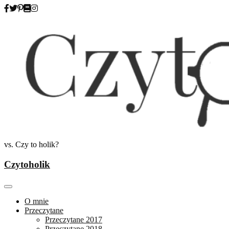
Skip
to
content
vs. Czy to holik?
Czytoholik
O mnie
Przeczytane
Przeczytane 2017
Przeczytane 2018