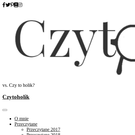
Skip
to
content
vs. Czy to holik?
Czytoholik
O mnie
Przeczytane
Przeczytane 2017
Przeczytane 2018