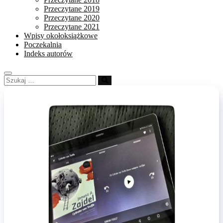
Przeczytane 2019
Przeczytane 2020
Przeczytane 2021
Wpisy okołoksiążkowe
Poczekalnia
Indeks autorów
Szukaj
…