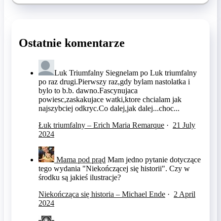
Ostatnie komentarze
Luk Triumfalny
Siegnelam po Luk triumfalny
po raz drugi.Pierwszy raz,gdy bylam nastolatka i
bylo to b.b. dawno.Fascynujaca
powiesc,zaskakujace watki,ktore chcialam jak
najszybciej odkryc.Co dalej,jak dalej...choc...
Łuk triumfalny – Erich Maria Remarque
·
21 July
2024
Mama pod prąd
Mam jedno pytanie dotyczące
tego wydania "Niekończącej się historii". Czy w
środku są jakieś ilustracje?
Niekończąca się historia – Michael Ende
·
2 April
2024