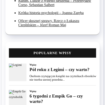
Rahim. Ludzie z tylnego siedzenia – Przemysław
Corso, Sebastian Salbert
Krótka historia psychologii – Joanna Zaręba
Oficer słusznej sprawy. Rzecz o Łukaszu
Cieplińskim – Józef Roman Maj
POPULARNE WPISY
Wpisy
Pół roku z Legimi – czy warto?
Osobom czytającym książki na czytnikach ebooków
nie trzeba szerzej przedsta...
Wpisy
6 tygodni z Empik Go – czy
warto?