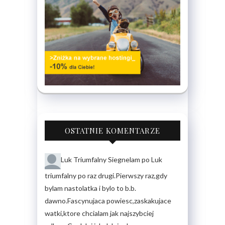
OSTATNIE KOMENTARZE
Luk Triumfalny
Siegnelam po Luk
triumfalny po raz drugi.Pierwszy raz,gdy
bylam nastolatka i bylo to b.b.
dawno.Fascynujaca powiesc,zaskakujace
watki,ktore chcialam jak najszybciej