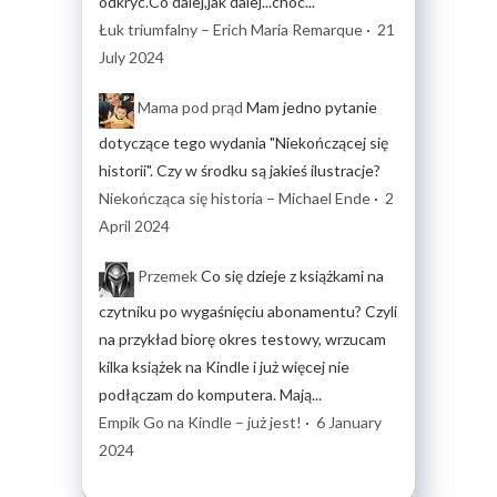
odkryc.Co dalej,jak dalej...choc...
Łuk triumfalny – Erich Maria Remarque
·
21
July 2024
Mama pod prąd
Mam jedno pytanie
dotyczące tego wydania "Niekończącej się
historii". Czy w środku są jakieś ilustracje?
Niekończąca się historia – Michael Ende
·
2
April 2024
Przemek
Co się dzieje z książkami na
czytniku po wygaśnięciu abonamentu? Czyli
na przykład biorę okres testowy, wrzucam
kilka książek na Kindle i już więcej nie
podłączam do komputera. Mają...
Empik Go na Kindle – już jest!
·
6 January
2024