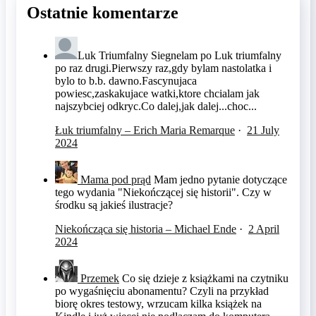
Ostatnie komentarze
Luk Triumfalny
Siegnelam po Luk triumfalny
po raz drugi.Pierwszy raz,gdy bylam nastolatka i
bylo to b.b. dawno.Fascynujaca
powiesc,zaskakujace watki,ktore chcialam jak
najszybciej odkryc.Co dalej,jak dalej...choc...
Łuk triumfalny – Erich Maria Remarque
·
21 July
2024
Mama pod prąd
Mam jedno pytanie dotyczące
tego wydania "Niekończącej się historii". Czy w
środku są jakieś ilustracje?
Niekończąca się historia – Michael Ende
·
2 April
2024
Przemek
Co się dzieje z książkami na czytniku
po wygaśnięciu abonamentu? Czyli na przykład
biorę okres testowy, wrzucam kilka książek na