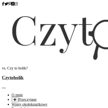
Skip
to
content
vs. Czy to holik?
Czytoholik
O mnie
Przeczytane
Wpisy okołoksiążkowe