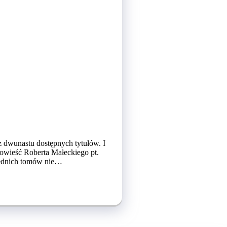
z dwunastu dostępnych tytułów. I
powieść Roberta Małeckiego pt.
rzednich tomów nie…