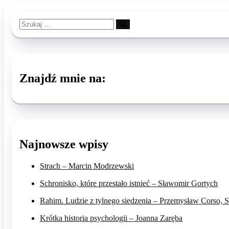
Szukaj
…
Znajdź mnie na:
Najnowsze wpisy
Strach – Marcin Modrzewski
Schronisko, które przestało istnieć – Sławomir Gortych
Rahim. Ludzie z tylnego siedzenia – Przemysław Corso, Se
Krótka historia psychologii – Joanna Zaręba