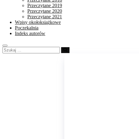
Przeczytane 2019
Przeczytane 2020
Przeczytane 2021
Wpisy okołoksiążkowe
Poczekalnia
Indeks autorów
Szukaj
…