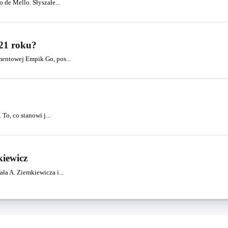
de Mello. Słyszałe...
021 roku?
entowej Empik Go, pos...
To, co stanowi j...
iewicz
a A. Ziemkiewicza i...