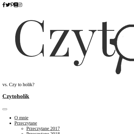
Skip
to
content
vs. Czy to holik?
Czytoholik
O mnie
Przeczytane
Przeczytane 2017
Przeczytane 2018