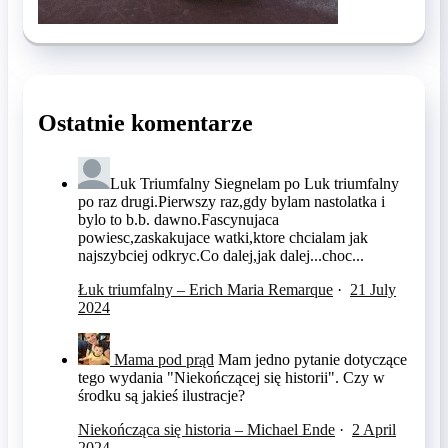
Ostatnie komentarze
Luk Triumfalny
Siegnelam po Luk triumfalny
po raz drugi.Pierwszy raz,gdy bylam nastolatka i
bylo to b.b. dawno.Fascynujaca
powiesc,zaskakujace watki,ktore chcialam jak
najszybciej odkryc.Co dalej,jak dalej...choc...
Łuk triumfalny – Erich Maria Remarque
·
21 July
2024
Mama pod prąd
Mam jedno pytanie dotyczące
tego wydania "Niekończącej się historii". Czy w
środku są jakieś ilustracje?
Niekończąca się historia – Michael Ende
·
2 April
2024