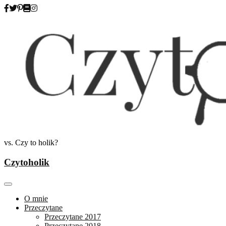
Skip
to
content
vs. Czy to holik?
Czytoholik
O mnie
Przeczytane
Przeczytane 2017
Przeczytane 2018