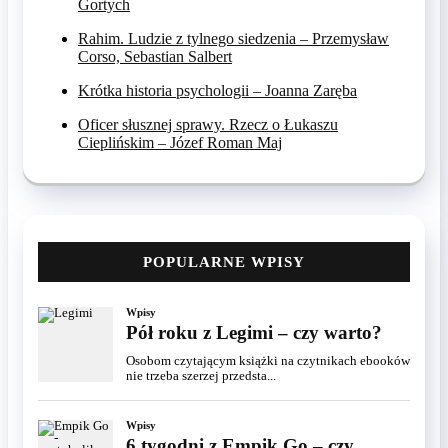
Gortych
Rahim. Ludzie z tylnego siedzenia – Przemysław
Corso, Sebastian Salbert
Krótka historia psychologii – Joanna Zaręba
Oficer słusznej sprawy. Rzecz o Łukaszu
Cieplińskim – Józef Roman Maj
POPULARNE WPISY
Wpisy
Pół roku z Legimi – czy warto?
Osobom czytającym książki na czytnikach ebooków
nie trzeba szerzej przedsta...
Wpisy
6 tygodni z Empik Go – czy